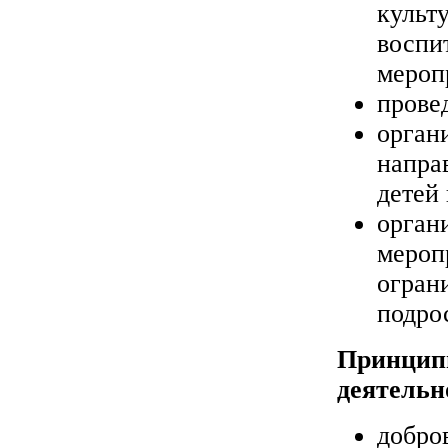
культ
воспи
мероп
прове
орган
напра
детей 
орган
мероп
огран
подро
Принципы
деятельн
добро