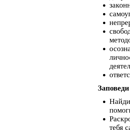
закон
самоу
непре
свобо
метод
осозн
лично
деяте
ответ
Заповеди
Найди
помог
Раскр
тебя с