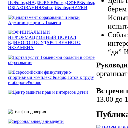
День 
берем
Испыт
испыт
Собла
интер
“да” 
Руководи
организат
Встречи 
13.00 до 
Публик