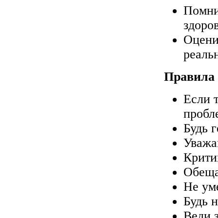
Помни,
здоров
Оцени
реаль
Правила 
Если 
пробл
Будь 
Уважа
Крити
Обеща
Не ум
Будь 
Веди 