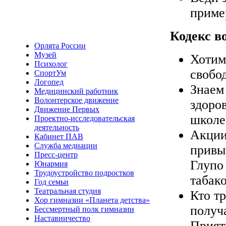
приме
Кодекс в
Орлята России
Музей
Хотим
Психолог
свобо
СпортУм
Логопед
Знаем
Медицинский работник
Волонтерское движение
здоро
Движение Первых
школе
Проектно-исследовательская
деятельность
Акции
Кабинет ПАВ
Служба медиации
привы
Пресс-центр
Глупо
Юнармия
Трудоустройство подростков
табак
Год семьи
Театральная студия
Кто тр
Хор гимназии «Планета детства»
получа
Бессмертный полк гимназии
Наставничество
Прият