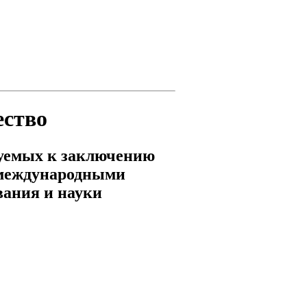
ество
уемых к заключению
 международными
вания и науки