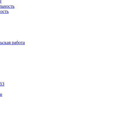
й
льность
ость
ьская работа
ВЗ
ии