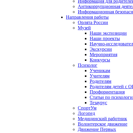
Информация для родителе
Антикоррупционная деяте
Информационная безопасн
Направления работы
Орлята России
Музей
Наши экспозиции
Наши проекты
Научно-исследовател
Экскурсии
Мероприятия
Конкурсы
Психолог
Ученикам
Учителям
Родителям
Родителям детей с О
Профориентация
Статьи по психолог
Тезаурус
СпортУм
Логопед
Медицинский работник
Волонтерское движение
Движение Первых