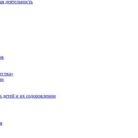
ая деятельность
ов
тства»
ии
а детей и их оздоровлении
я