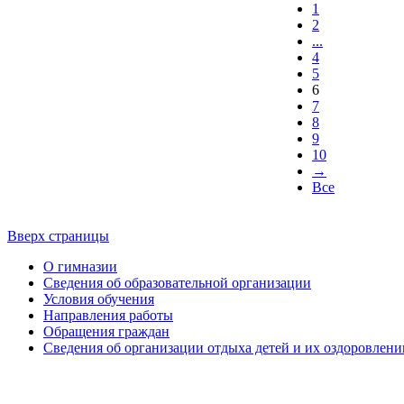
1
2
...
4
5
6
7
8
9
10
→
Все
Вверх страницы
О гимназии
Сведения об образовательной организации
Условия обучения
Направления работы
Обращения граждан
Сведения об организации отдыха детей и их оздоровлени