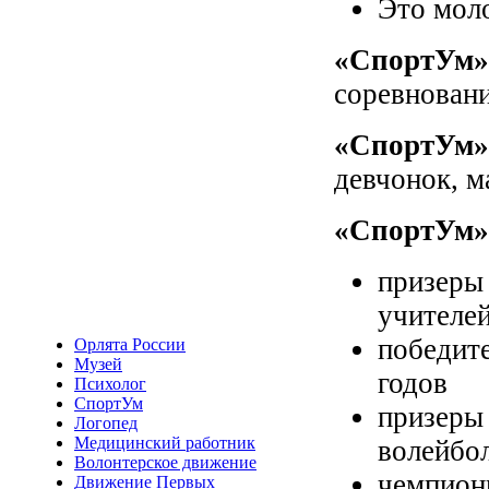
Это моло
«СпортУм»
соревновани
«СпортУм»
девчонок, м
«СпортУм»
призеры
учителе
победит
Орлята России
Музей
годов
Психолог
СпортУм
призеры
Логопед
Медицинский работник
волейбо
Волонтерское движение
чемпион
Движение Первых