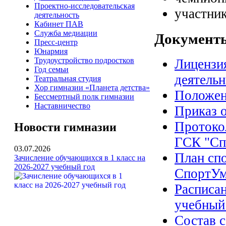
Проектно-исследовательская
участни
деятельность
Кабинет ПАВ
Служба медиации
Документ
Пресс-центр
Юнармия
Трудоустройство подростков
Лицензи
Год семьи
деятельн
Театральная студия
Хор гимназии «Планета детства»
Положен
Бессмертный полк гимназии
Наставничество
Приказ 
Протокол
Новости гимназии
ГСК "Сп
03.07.2026
План сп
Зачисление обучающихся в 1 класс на
2026-2027 учебный год
СпортУм
Расписа
учебный
Состав 